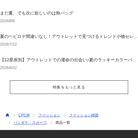
まだ夏。でも次に欲しいのは秋バッグ
2026/8/6
夏のヘビロテ間違いなし！アウトレットで見つけるトレンド小物セレク
ション
2026/7/22
【12星座別】アウトレットでの運命の出会い♪夏のラッキーカラーバッ
グ＆小物
2026/6/22
特集をもっと見る
CPCM
ファッション
ファッション雑貨
バンダナ・スカーフ
商品一覧