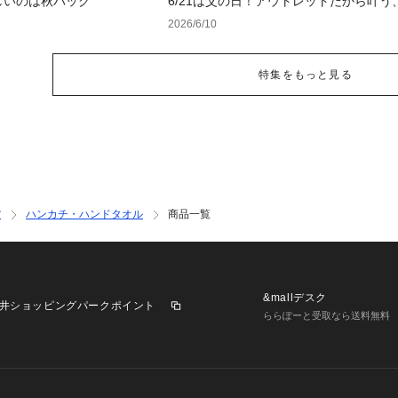
しいのは秋バッグ
6/21は父の日！アウトレットだから叶う
フト特集
2026/6/10
特集をもっと見る
貨
ハンカチ・ハンドタオル
商品一覧
&mallデスク
井ショッピングパークポイント
ららぽーと受取なら送料無料