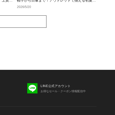
、上質ギ
帽子から日傘まで！アウトレットで揃える初夏の
紫外線対策アイテム
2026/5/20
LINE公式アカウント
お得なセール・クーポン情報配信中