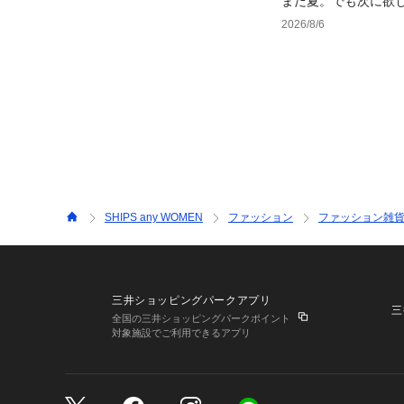
まだ夏。でも次に欲
2026/8/6
SHIPS any WOMEN
ファッション
ファッション雑
三井ショッピングパークアプリ
三
全国の三井ショッピングパークポイント
対象施設でご利用できるアプリ