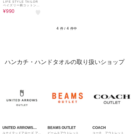
ware house
LIFE STYLE TAILOR
ペイズリー柄コットンハ
ンカチ
¥990
4
4
件 /
件中
ハンカチ・ハンドタオルの取り扱いショップ
UNITED ARROWS
BEAMS OUTLET
COACH
ユナイテッドアローズ アウ
ビームスアウトレット
コーチ アウトレット
OUTLET