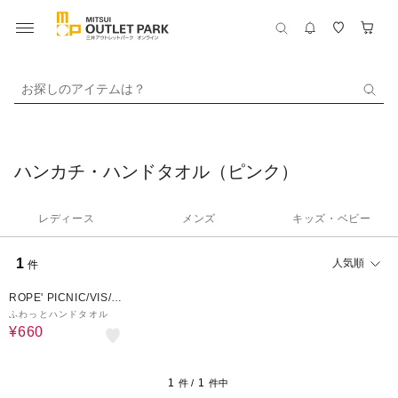
お探しのアイテムは？
ハンカチ・ハンドタオル（ピンク）
レディース
メンズ
キッズ・ベビー
1
人気順
件
20%OFF
ROPE' PICNIC/VIS/J
UNRED
ふわっとハンドタオル
¥660
1
1
件 /
件中