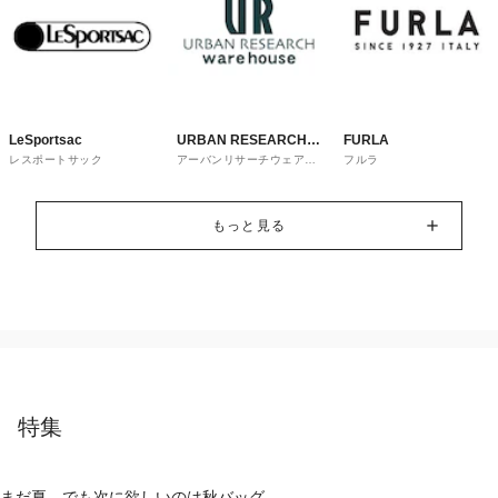
LeSportsac
URBAN RESEARCH
FURLA
レスポートサック
アーバンリサーチウェアハ
フルラ
ware house
ウス
もっと見る
特集
まだ夏。でも次に欲しいのは秋バッグ