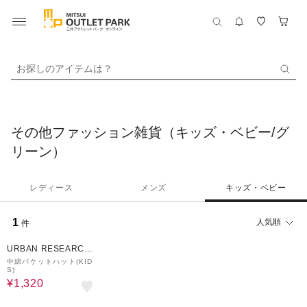
お探しのアイテムは？
その他ファッション雑貨（キッズ・ベビー/グ
リーン）
レディース
メンズ
キッズ・ベビー
1
人気順
件
60%OFF
URBAN RESEARCH
ware house
中綿バケットハット(KID
S)
¥1,320