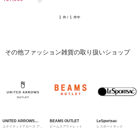
1
1
件 /
件中
その他ファッション雑貨の取り扱いショップ
UNITED ARROWS
BEAMS OUTLET
LeSportsac
ユナイテッドアローズ アウ
ビームスアウトレット
レスポートサック
OUTLET
トレット