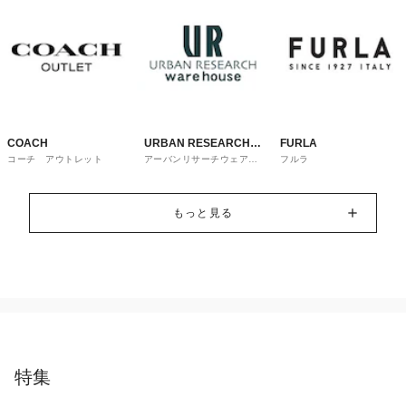
COACH
URBAN RESEARCH
FURLA
コーチ アウトレット
アーバンリサーチウェアハ
フルラ
ware house
ウス
もっと見る
特集