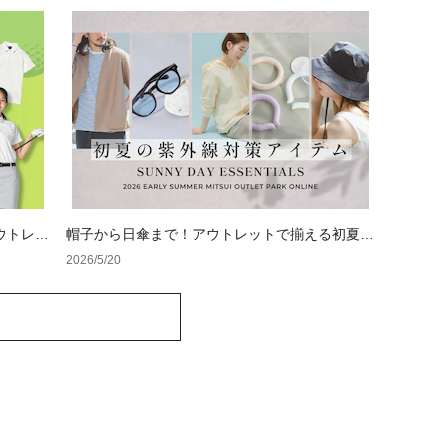
ウトレッ
帽子から日傘まで！アウトレットで揃える初夏の
紫外線対策アイテム
2026/5/20