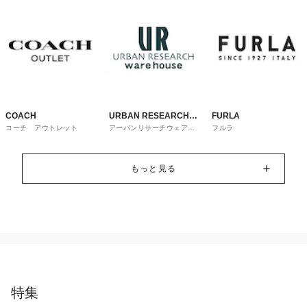
COACH
URBAN RESEARCH
FURLA
コーチ アウトレット
アーバンリサーチウェアハ
フルラ
ware house
ウス
もっと見る
特集