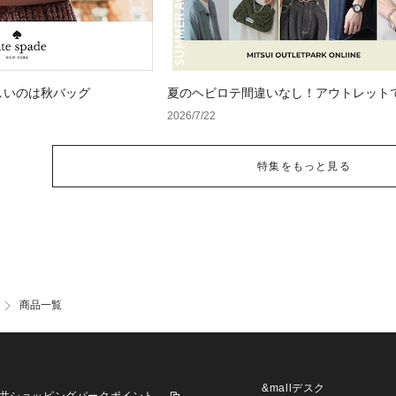
しいのは秋バッグ
夏のヘビロテ間違いなし！アウトレット
るトレンド小物セレクション
2026/7/22
特集をもっと見る
商品一覧
&mallデスク