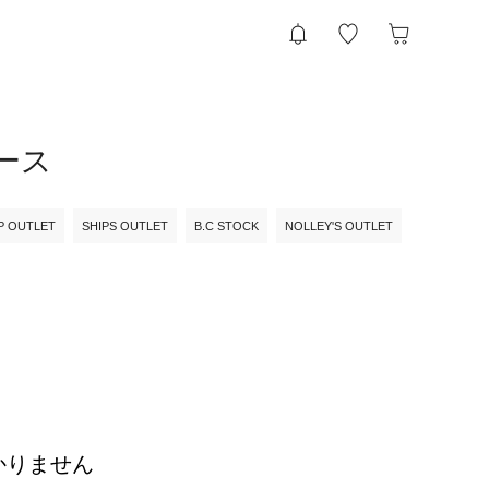
ケース
P OUTLET
SHIPS OUTLET
B.C STOCK
NOLLEY'S OUTLET
かりません