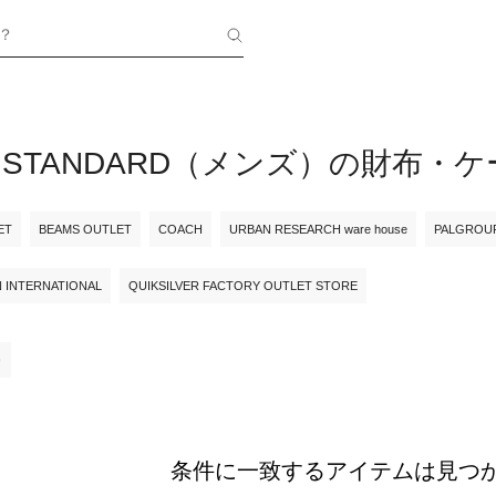
？
L STANDARD（メンズ）の財布・
ET
BEAMS OUTLET
COACH
URBAN RESEARCH ware house
PALGROU
N INTERNATIONAL
QUIKSILVER FACTORY OUTLET STORE
条件に一致するアイテムは見つ