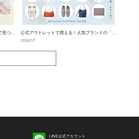
で見つけ
公式アウトレットで買える！人気ブランドの「バ
ッグ・財布・スニーカー」お出かけ名品特集
2026/7/7
LINE公式アカウント