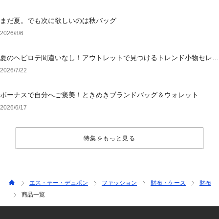
まだ夏。でも次に欲しいのは秋バッグ
2026/8/6
夏のヘビロテ間違いなし！アウトレットで見つけるトレンド小物セレク
ション
2026/7/22
ボーナスで自分へご褒美！ときめきブランドバッグ＆ウォレット
2026/6/17
特集をもっと見る
エス・テー・デュポン
ファッション
財布・ケース
財布
商品一覧