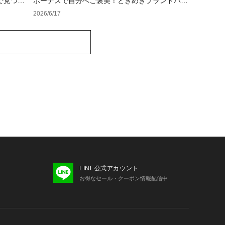
で見つけ
ボーナスで自分へご褒美！ときめきブランドバッ
グ＆ウォレット
2026/6/17
LINE公式アカウント
お得なセール・クーポン情報配信中