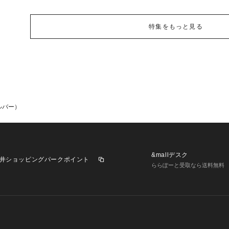
特集をもっと見る
ルバー）
&mallデスク
井ショッピングパークポイント
ららぽーと受取なら送料無料