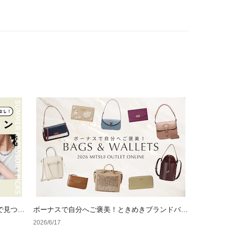
で見つけ
ボーナスで自分へご褒美！ときめきブランドバッ
グ＆ウォレット
2026/6/17