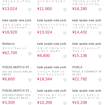
スモール L ジップ ウォ
カード ケース ランヤー
フローラル インテリア
レット
ド
スモール Lジップ ウォレ
ット
¥13,024
¥11,000
¥16,280
60%OFF
68%OFF
68%OFF
kate spade new york
kate spade new york
kate spade new york
クロコ エンボス ミディ
スモール Lジップ フラッ
フローラル スモール Lジ
アム バイフォールド ウ
プ ウォレット
ップ フラップ ウォレッ
ォレット
ト
¥18,920
¥13,024
¥14,432
19%OFF
68%OFF
68%OFF
Mulberry
kate spade new york
kate spade new york
ダーリー ウォレット
スタッズ スモール スリ
ラージ スリム Lジップ
ム カード ホルダー
ウォレット
¥62,700
¥8,800
¥15,136
60%OFF
68%OFF
44%OFF
FOSSIL/WATCH STAT
kate spade new york
FURLA
ION INTERNATIONAL
Jori Zip Clutch SWL30
シャイニー キルテッド
RITZY S COMPACT W
08600
ラージ スリム Lジップ
ALLET
ウォレット
¥6,600
¥16,544
¥22,792
60%OFF
68%OFF
68%OFF
FOSSIL/WATCH STAT
kate spade new york
kate spade new york
ION INTERNATIONAL
STEVEN FRONT POC
フローラル キー リング
シャイニー キルテッド
KET WALLET ML4396
カード ホルダー
キー リング カード ホル
210
ダー
¥3,300
¥10,208
¥10,208