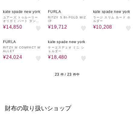
10%OFF
44%OFF
68%OFF
kate spade new york
FURLA
kate spade new york
ユアーズ トゥルーリー
RITZY S BI-FOLD W/Z
ラージ スリム カード ホ
オリガミ ハート ダング
IP
ルダー
ル
¥14,850
¥19,712
¥10,208
44%OFF
40%OFF
FURLA
kate spade new york
RITZY M COMPACT W
ケーエスデュオ ミニ シ
ALLET
ョルダー
¥24,024
¥18,480
23
23
件 /
件中
財布の取り扱いショップ