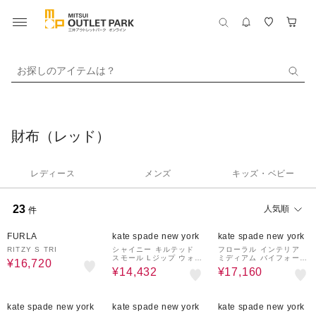
お探しのアイテムは？
財布（レッド）
レディース
メンズ
キッズ・ベビー
23
人気順
件
60%OFF
68%OFF
60%OFF
FURLA
kate spade new york
kate spade new york
RITZY S TRI
シャイニー キルテッド
フローラル インテリア
スモール Lジップ ウォレ
ミディアム バイフォール
¥16,720
ット
ド ウォレット
¥14,432
¥17,160
68%OFF
60%OFF
60%OFF
kate spade new york
kate spade new york
kate spade new york