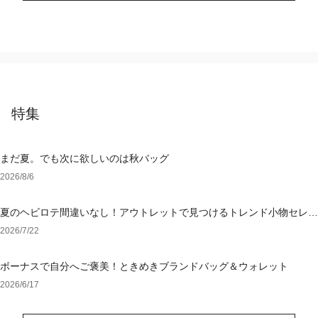
特集
まだ夏。でも次に欲しいのは秋バッグ
2026/8/6
夏のヘビロテ間違いなし！アウトレットで見つけるトレンド小物セレク
ション
2026/7/22
ボーナスで自分へご褒美！ときめきブランドバッグ＆ウォレット
2026/6/17