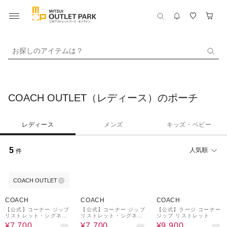
お探しのアイテムは？
COACH OUTLET（レディース）のポーチ
レディース
メンズ
キッズ・ベビー
5
人気順
件
COACH OUTLET
50%OFF
50%OFF
50%OFF
COACH
COACH
COACH
【公式】コーナー ジップ
【公式】コーナー ジップ
【公式】ラージ コーナー
リストレット・シグネチ
リストレット・シグネチ
ジップ リストレット
ャー キャンバス・ストラ
ャー キャンバス・ストラ
¥7,700
¥7,700
¥9,900