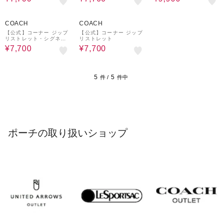
イプ
イプ
50%OFF
50%OFF
COACH
COACH
【公式】コーナー ジップ
【公式】コーナー ジップ
リストレット・シグネチ
リストレット
ャー キャンバス・ストラ
¥7,700
¥7,700
イプ
5
5
件 /
件中
ポーチの取り扱いショップ