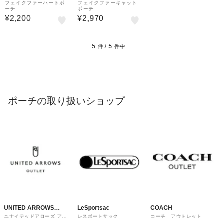
フェイクファーハートポ
フェイクファーキャット
ーチ
ポーチ
¥2,200
¥2,970
5
5
件 /
件中
ポーチの取り扱いショップ
UNITED ARROWS
LeSportsac
COACH
ユナイテッドアローズ アウ
レスポートサック
コーチ アウトレット
OUTLET