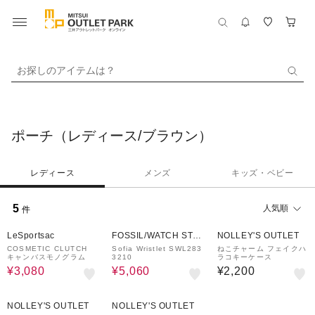
お探しのアイテムは？
ポーチ（レディース/ブラウン）
レディース
メンズ
キッズ・ベビー
5
人気順
件
30%OFF
60%OFF
LeSportsac
FOSSIL/WATCH STAT
NOLLEY'S OUTLET
ION INTERNATIONAL
COSMETIC CLUTCH
Sofia Wristlet SWL283
ねこチャーム フェイクハ
キャンバスモノグラム
3210
ラコキーケース
¥3,080
¥5,060
¥2,200
NOLLEY'S OUTLET
NOLLEY'S OUTLET