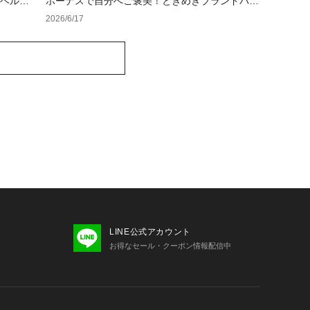
ラベルア
ボーナスで自分へご褒美！ときめきブランドバッ
グ＆ウォレット
2026/6/17
LINE公式アカウント
お得なセール・クーポン情報配信中