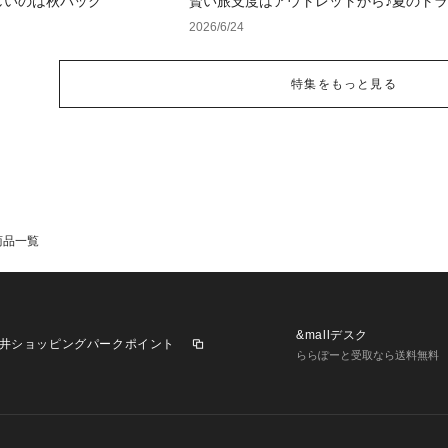
しいのは秋バッグ
賢い旅支度はアウトレットから♪夏のト
イテム特集
2026/6/24
特集をもっと見る
商品一覧
&mallデスク
井ショッピングパークポイント
ららぽーと受取なら送料無料