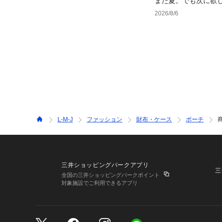
まだ夏。でも次に欲
2026/8/6
L-M-J
ファッション
財布・ケース
ポーチ
三井ショッピングパークアプリ
三
全国の三井ショッピングパークポイント
対象施設でご利用できるアプリ