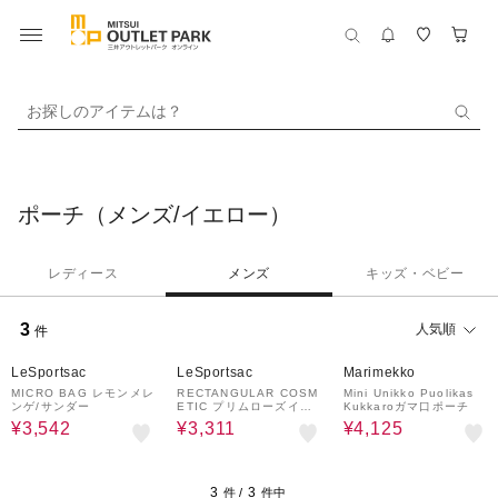
お探しのアイテムは？
ポーチ（メンズ/イエロー）
レディース
メンズ
キッズ・ベビー
3
人気順
件
30%OFF
30%OFF
25%OFF
LeSportsac
LeSportsac
Marimekko
MICRO BAG レモンメレ
RECTANGULAR COSM
Mini Unikko Puolikas
ンゲ/サンダー
ETIC プリムローズイエ
Kukkaroガマ口ポーチ
ロースクリプトコスメテ
¥3,542
¥3,311
¥4,125
ィック
3
3
件 /
件中