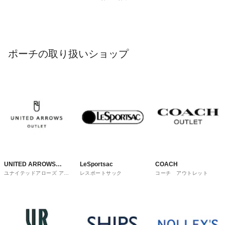
ポーチの取り扱いショップ
UNITED ARROWS
LeSportsac
COACH
ユナイテッドアローズ アウ
レスポートサック
コーチ アウトレット
OUTLET
トレット