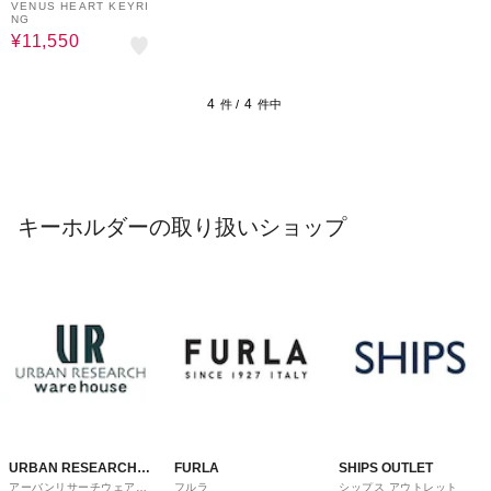
VENUS HEART KEYRI
NG
¥11,550
4
4
件 /
件中
キーホルダーの取り扱いショップ
URBAN RESEARCH
FURLA
SHIPS OUTLET
アーバンリサーチウェアハ
フルラ
シップス アウトレット
ware house