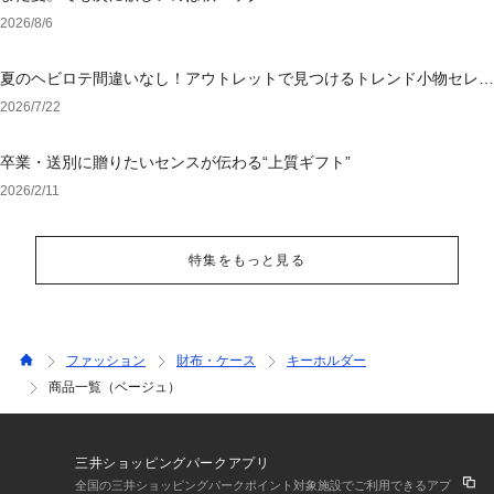
2026/8/6
夏のヘビロテ間違いなし！アウトレットで見つけるトレンド小物セレク
ション
2026/7/22
卒業・送別に贈りたいセンスが伝わる“上質ギフト”
2026/2/11
特集をもっと見る
ファッション
財布・ケース
キーホルダー
商品一覧（ベージュ）
三井ショッピングパークアプリ
全国の三井ショッピングパークポイント対象施設でご利用できるアプ