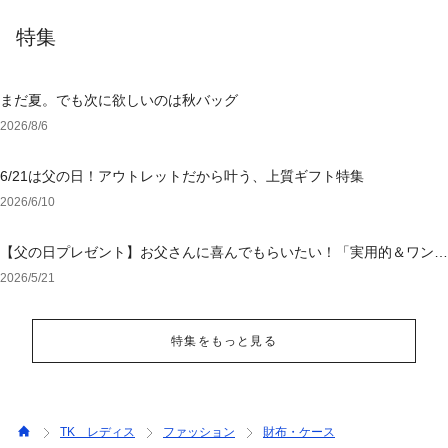
特集
まだ夏。でも次に欲しいのは秋バッグ
2026/8/6
6/21は父の日！アウトレットだから叶う、上質ギフト特集
2026/6/10
【父の日プレゼント】お父さんに喜んでもらいたい！「実用的＆ワンラ
ンク上のアイテム」特集
2026/5/21
特集をもっと見る
TK レディス
ファッション
財布・ケース