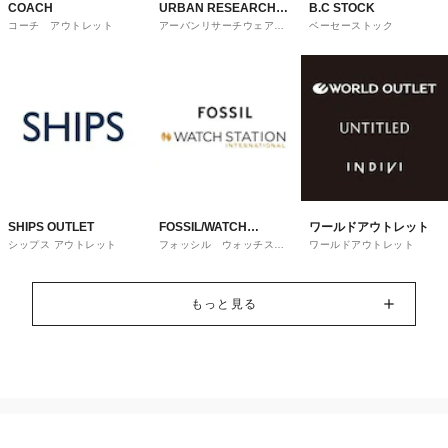
COACH
URBAN RESEARCH
B.C STOCK
コーチ アウトレット
アーバンリサーチウェアハ
ベーセーストック
ware house
ウス
SHIPS OUTLET
FOSSIL/WATCH
ワールドアウトレット
シップス アウトレット
フォッシル ウォッチステ
ワールドアウトレット
STATION
ーションインターナショナ
ル
INTERNATIONAL
もっと見る