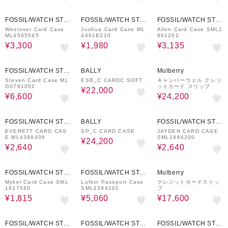
60%OFF
10%OFF
70%OFF
FOSSIL/WATCH STAT
FOSSIL/WATCH STAT
FOSSIL/WATCH STAT
ION INTERNATIONAL
ION INTERNATIONAL
ION INTERNATIONAL
Westover Card Case
Joshua Card Case ML
Allen Card Case SML1
ML4585545
4461B210
861201
¥3,300
¥1,980
¥3,135
60%OFF
41%OFF
31%OFF
FOSSIL/WATCH STAT
BALLY
Mulberry
ION INTERNATIONAL
Steven Card Case ML
ESB_C CARDC SOFT
キャンバーウェル クレジ
G0791001
ットカード スリップ
¥22,000
¥6,600
¥24,200
60%OFF
40%OFF
60%OFF
FOSSIL/WATCH STAT
BALLY
FOSSIL/WATCH STAT
ION INTERNATIONAL
ION INTERNATIONAL
EVERETT CARD CAS
SP_C CARD CASE
JAYDEN CARD CASE
E ML4398406
SML1864200
¥24,200
¥2,640
¥2,640
17%OFF
61%OFF
30%OFF
FOSSIL/WATCH STAT
FOSSIL/WATCH STAT
Mulberry
ION INTERNATIONAL
ION INTERNATIONAL
Mykel Card Case SML
Lufkin Passport Case
クレジットカードスリッ
1817540
SML1394201
プ
¥1,815
¥5,060
¥17,600
60%OFF
17%OFF
60%OFF
FOSSIL/WATCH STAT
FOSSIL/WATCH STAT
FOSSIL/WATCH STAT