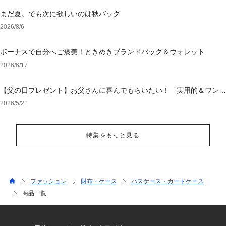
まだ夏。でも次に欲しいのは秋バッグ
2026/8/6
ボーナスで自分へご褒美！ときめきブランドバッグ＆ウォレット
2026/6/17
【父の日プレゼント】お父さんに喜んでもらいたい！「実用的＆ワンラ
ンク上のアイテム」特集
2026/5/21
特集をもっと見る
ファッション
財布・ケース
パスケース・カードケース
商品一覧