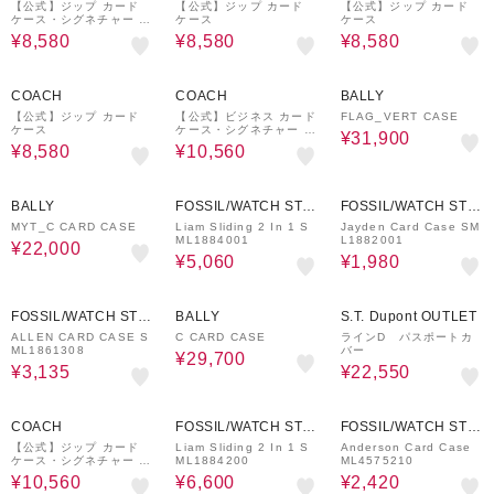
【公式】ジップ カード
【公式】ジップ カード
【公式】ジップ カード
ケース・シグネチャー キ
ケース
ケース
ャンバス
¥8,580
¥8,580
¥8,580
40%OFF
40%OFF
30%OFF
COACH
COACH
BALLY
【公式】ジップ カード
【公式】ビジネス カード
FLAG_VERT CASE
ケース
ケース・シグネチャー キ
¥31,900
ャンバス
¥8,580
¥10,560
41%OFF
61%OFF
70%OFF
BALLY
FOSSIL/WATCH STAT
FOSSIL/WATCH STAT
ION INTERNATIONAL
ION INTERNATIONAL
MYT_C CARD CASE
Liam Sliding 2 In 1 S
Jayden Card Case SM
ML1884001
L1882001
¥22,000
¥5,060
¥1,980
70%OFF
40%OFF
50%OFF
FOSSIL/WATCH STAT
BALLY
S.T. Dupont OUTLET
ION INTERNATIONAL
ALLEN CARD CASE S
C CARD CASE
ラインD パスポートカ
ML1861308
バー
¥29,700
¥3,135
¥22,550
40%OFF
50%OFF
60%OFF
COACH
FOSSIL/WATCH STAT
FOSSIL/WATCH STAT
ION INTERNATIONAL
ION INTERNATIONAL
【公式】ジップ カード
Liam Sliding 2 In 1 S
Anderson Card Case
ケース・シグネチャー レ
ML1884200
ML4575210
ザー
¥10,560
¥6,600
¥2,420