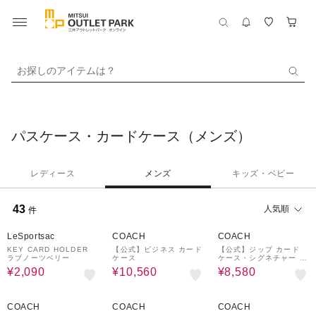
お探しのアイテムは？
パスケース・カードケース（メンズ）
レディース
メンズ
キッズ・ベビー
43
人気順
件
50%OFF
40%OFF
40%OFF
LeSportsac
COACH
COACH
KEY CARD HOLDER
【公式】ビジネス カード
【公式】ジップ カード
ラブノーツベリー
ケース
ケース・シグネチャー キ
ャンバス
¥2,090
¥10,560
¥8,580
40%OFF
40%OFF
40%OFF
COACH
COACH
COACH