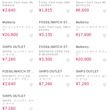
ION INTERNATIONAL
ION INTERNATIONAL
ION INTERNATIONAL
Everett Card Case ML
Finlay Card Case SML
Steven Card Case ML
4398210
1819358
G0791210
¥2,640
¥1,815
¥6,600
29%OFF
70%OFF
30%OFF
Mulberry
FOSSIL/WATCH STAT
Mulberry
ION INTERNATIONAL
クレジットカード スリッ
Allen Card Case SML1
クレジットカード スリッ
プ
861001
プ
¥20,900
¥3,135
¥17,600
40%OFF
50%OFF
29%OFF
SHIPS OUTLET
FOSSIL/WATCH STAT
Mulberry
ION INTERNATIONAL
SHIPS: コンパクト カー
BRONSON CARD CAS
クレジットカード スリッ
ド ケース
E ML4566235
プ
¥7,260
¥3,300
¥20,900
60%OFF
40%OFF
40%OFF
FOSSIL/WATCH STAT
SHIPS OUTLET
SHIPS OUTLET
ION INTERNATIONAL
EVERETT カード入れ
SHIPS: コンパクト カー
SHIPS: コンパクト カー
メンズ レザー ブラック
ド ケース
ド ケース
ML4398001
¥2,640
¥7,260
¥7,260
40%OFF
SHIPS OUTLET
SHIPS: コンパクト カー
ド ケース
¥7,260