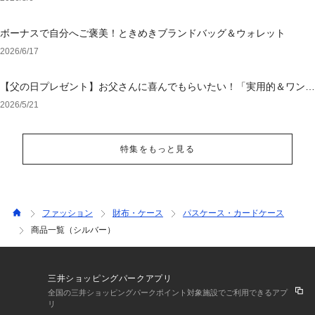
ボーナスで自分へご褒美！ときめきブランドバッグ＆ウォレット
2026/6/17
【父の日プレゼント】お父さんに喜んでもらいたい！「実用的＆ワンラ
ンク上のアイテム」特集
2026/5/21
特集をもっと見る
ファッション
財布・ケース
パスケース・カードケース
商品一覧（シルバー）
三井ショッピングパークアプリ
全国の三井ショッピングパークポイント対象施設でご利用できるアプ
リ