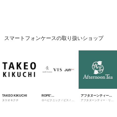
スマートフォンケースの取り扱いショップ
TAKEO KIKUCHI
ROPE'
アフタヌーンティー・
タケオキクチ
ロペピクニック / ビス / ジ
アフタヌーンティー・リビ
PICNIC/VIS/JUNRED
リビング
ュンレッド
ング