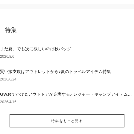
特集
まだ夏。でも次に欲しいのは秋バッグ
2026/8/6
賢い旅支度はアウトレットから♪夏のトラベルアイテム特集
2026/6/24
GWおでかけ＆アウトドアが充実する♪ レジャー・キャンプアイテム特
集
2026/4/15
特集をもっと見る