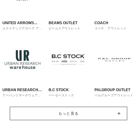
UNITED ARROWS
BEAMS OUTLET
COACH
ユナイテッドアローズ アウ
ビームスアウトレット
コーチ アウトレット
OUTLET
トレット
URBAN RESEARCH
B.C STOCK
PALGROUP OUTLET
アーバンリサーチウェアハ
ベーセーストック
パルグループアウトレット
ware house
ウス
もっと見る