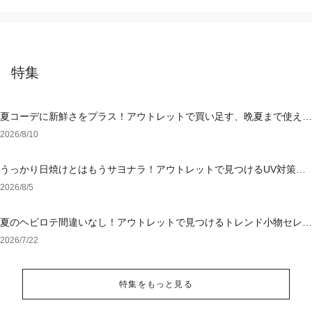
特集
夏コーデに新鮮さをプラス！アウトレットで買い足す、晩夏まで使える
アイテム
2026/8/10
うっかり日焼けとはもうサヨナラ！アウトレットで見つけるUV対策ウ
ェア
2026/8/5
夏のヘビロテ間違いなし！アウトレットで見つけるトレンド小物セレク
ション
2026/7/22
特集をもっと見る