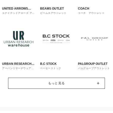
UNITED ARROWS
BEAMS OUTLET
COACH
ユナイテッドアローズ アウ
ビームスアウトレット
コーチ アウトレット
OUTLET
トレット
URBAN RESEARCH
B.C STOCK
PALGROUP OUTLET
アーバンリサーチウェアハ
ベーセーストック
パルグループアウトレット
ware house
ウス
もっと見る