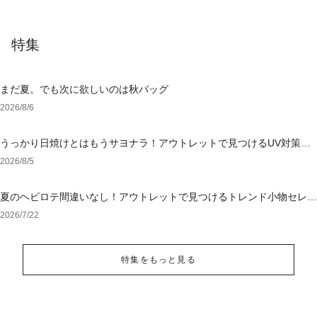
特集
まだ夏。でも次に欲しいのは秋バッグ
2026/8/6
うっかり日焼けとはもうサヨナラ！アウトレットで見つけるUV対策ウ
ェア
2026/8/5
夏のヘビロテ間違いなし！アウトレットで見つけるトレンド小物セレク
ション
2026/7/22
特集をもっと見る