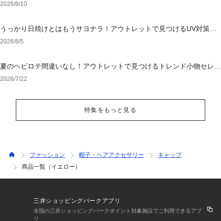
アイテム
2026/8/10
うっかり日焼けとはもうサヨナラ！アウトレットで見つけるUV対策ウ
ェア
2026/8/5
夏のヘビロテ間違いなし！アウトレットで見つけるトレンド小物セレク
ション
2026/7/22
特集をもっと見る
ファッション
帽子・ヘアアクセサリー
キャップ
商品一覧（イエロー）
三井ショッピングパークアプリ
全国の三井ショッピングパークポイント対象施設でご利用できるアプ
リ