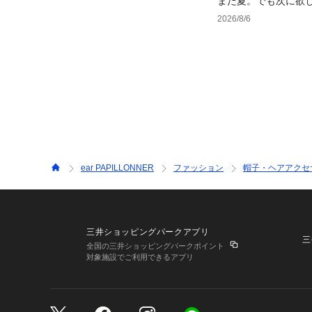
まだ夏。でも次に欲
2026/8/6
ear PAPILLONNER
ファッション
帽子・ヘアアクセ
三井ショッピングパークアプリ
三
全国の三井ショッピングパークポイント
対象施設でご利用できるアプリ