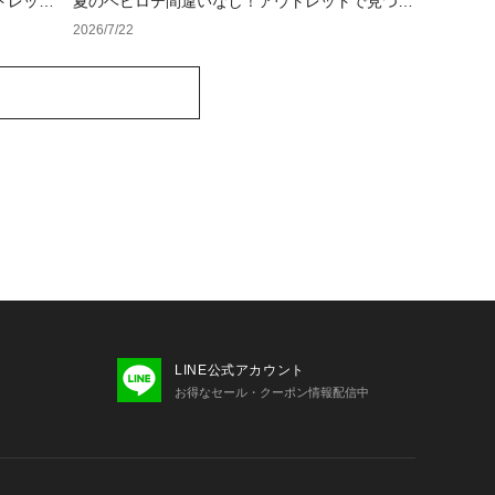
トレット
夏のヘビロテ間違いなし！アウトレットで見つけ
るトレンド小物セレクション
2026/7/22
LINE公式アカウント
お得なセール・クーポン情報配信中