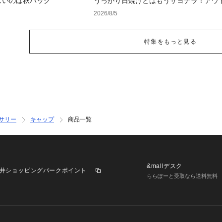
しいのは秋バッグ
うっかり日焼けとはもうサヨナラ！アウ
で見つけるUV対策ウェア
2026/8/5
特集をもっと見る
サリー
キャップ
商品一覧
&mallデスク
井ショッピングパークポイント
ららぽーと受取なら送料無料