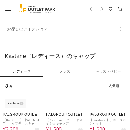
お探しのアイテムは？
Kastane（レディース）のキャップ
レディース
メンズ
キッズ・ベビー
8
人気順
件
Kastane
60%OFF
75%OFF
66%OFF
PALGROUP OUTLET
PALGROUP OUTLET
PALGROUP OUTLET
【Kastane】【WHIMSI
【Kastane】フェードメ
【Kastane】ナローリボ
C】ネップデニムキャッ
ッシュキャップ
ンハット
プ
¥2,200
¥1,500
¥1,600