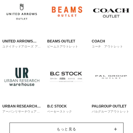
UNITED ARROWS
BEAMS OUTLET
COACH
ユナイテッドアローズ アウ
ビームスアウトレット
コーチ アウトレット
OUTLET
トレット
URBAN RESEARCH
B.C STOCK
PALGROUP OUTLET
アーバンリサーチウェアハ
ベーセーストック
パルグループアウトレット
ware house
ウス
もっと見る