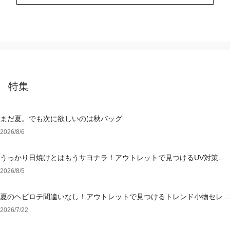
特集
まだ夏。でも次に欲しいのは秋バッグ
2026/8/6
うっかり日焼けとはもうサヨナラ！アウトレットで見つけるUV対策ウ
ェア
2026/8/5
夏のヘビロテ間違いなし！アウトレットで見つけるトレンド小物セレク
ション
2026/7/22