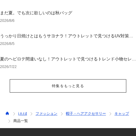
まだ夏。でも次に欲しいのは秋バッグ
2026/8/6
うっかり日焼けとはもうサヨナラ！アウトレットで見つけるUV対策ウ
ェア
2026/8/5
夏のヘビロテ間違いなし！アウトレットで見つけるトレンド小物セレク
ション
2026/7/22
特集をもっと見る
j.n.r.d
ファッション
帽子・ヘアアクセサリー
キャップ
商品一覧