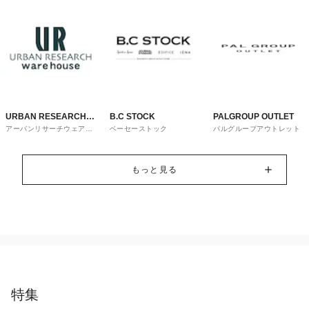
URBAN RESEARCH
B.C STOCK
PALGROUP OUTLET
アーバンリサーチウェアハ
ベーセーストック
パルグループアウトレット
ware house
ウス
もっと見る
特集