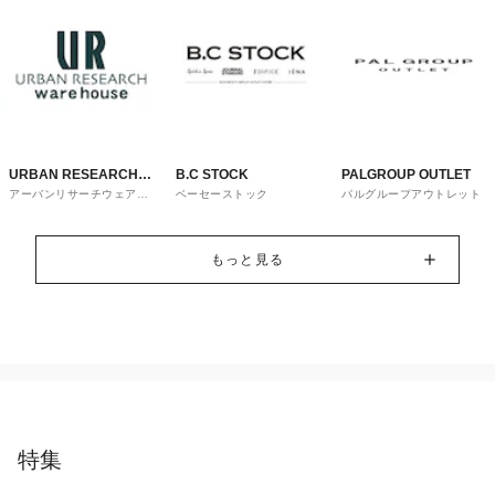
URBAN RESEARCH
B.C STOCK
PALGROUP OUTLET
アーバンリサーチウェアハ
ベーセーストック
パルグループアウトレット
ware house
ウス
もっと見る
特集