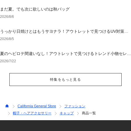
まだ夏。でも次に欲しいのは秋バッグ
2026/8/6
うっかり日焼けとはもうサヨナラ！アウトレットで見つけるUV対策ウ
ェア
2026/8/5
夏のヘビロテ間違いなし！アウトレットで見つけるトレンド小物セレク
ション
2026/7/22
特集をもっと見る
California General Store
ファッション
帽子・ヘアアクセサリー
キャップ
商品一覧