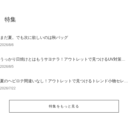
特集
まだ夏。でも次に欲しいのは秋バッグ
2026/8/6
うっかり日焼けとはもうサヨナラ！アウトレットで見つけるUV対策ウ
ェア
2026/8/5
夏のヘビロテ間違いなし！アウトレットで見つけるトレンド小物セレク
ション
2026/7/22
特集をもっと見る