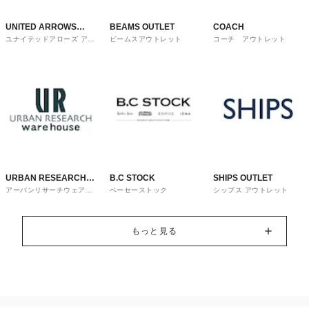
UNITED ARROWS
BEAMS OUTLET
COACH
ユナイテッドアローズ アウ
ビームスアウトレット
コーチ アウトレット
OUTLET
トレット
URBAN RESEARCH
B.C STOCK
SHIPS OUTLET
アーバンリサーチウェアハ
ベーセーストック
シップス アウトレット
ware house
ウス
もっと見る