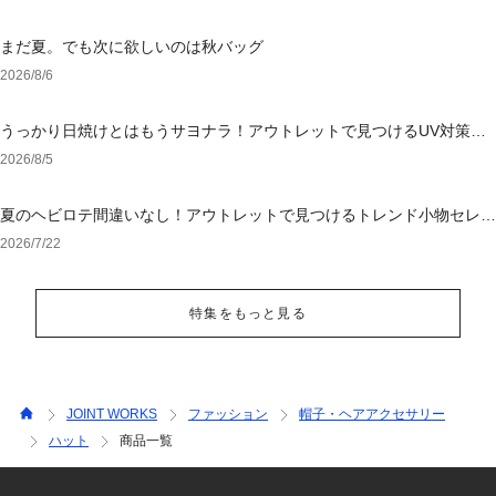
まだ夏。でも次に欲しいのは秋バッグ
2026/8/6
うっかり日焼けとはもうサヨナラ！アウトレットで見つけるUV対策ウ
ェア
2026/8/5
夏のヘビロテ間違いなし！アウトレットで見つけるトレンド小物セレク
ション
2026/7/22
特集をもっと見る
JOINT WORKS
ファッション
帽子・ヘアアクセサリー
ハット
商品一覧