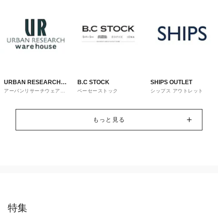
URBAN RESEARCH
B.C STOCK
SHIPS OUTLET
アーバンリサーチウェアハ
ベーセーストック
シップス アウトレット
ware house
ウス
もっと見る
特集