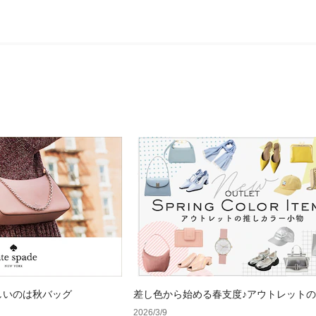
しいのは秋バッグ
差し色から始める春支度♪アウトレット
ラー小物
2026/3/9