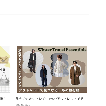
の推しカ
旅先でもオシャレでいたい♪アウトレットで見つ
ける、冬の旅行服
2025/12/29