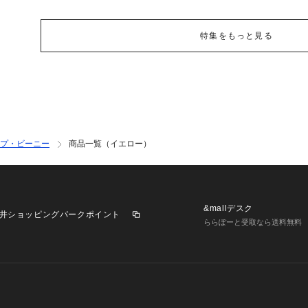
特集をもっと見る
プ・ビーニー
商品一覧（イエロー）
&mallデスク
井ショッピングパークポイント
ららぽーと受取なら送料無料