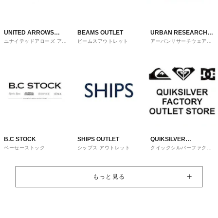
UNITED ARROWS
BEAMS OUTLET
URBAN RESEARCH
ユナイテッドアローズ アウ
ビームスアウトレット
アーバンリサーチウェアハ
OUTLET
ware house
トレット
ウス
B.C STOCK
SHIPS OUTLET
QUIKSILVER
ベーセーストック
シップス アウトレット
クイックシルバーファクト
FACTORY OUTLET
リーアウトレットストア
STORE
もっと見る