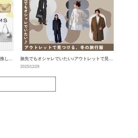
の推しカ
旅先でもオシャレでいたい♪アウトレットで見つ
ける、冬の旅行服
2025/12/29