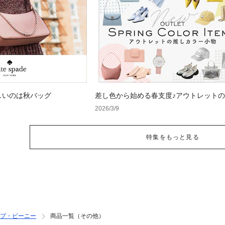
しいのは秋バッグ
差し色から始める春支度♪アウトレット
ラー小物
2026/3/9
特集をもっと見る
プ・ビーニー
商品一覧（その他）