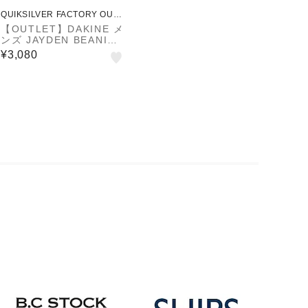
QUIKSILVER FACTORY OUTL
ET STORE
【OUTLET】DAKINE メ
ンズ JAYDEN BEANIE
ビーニー TUR 【2024年
¥3,080
冬モデル】