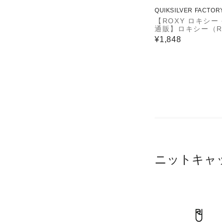
QUIKSILVER FACTOR
ET STORE
【ROXY ロキシー
通販】ロキシー（R
Y）【OUTLET】R
¥1,848
GOOD TO GO 
ニットキャ