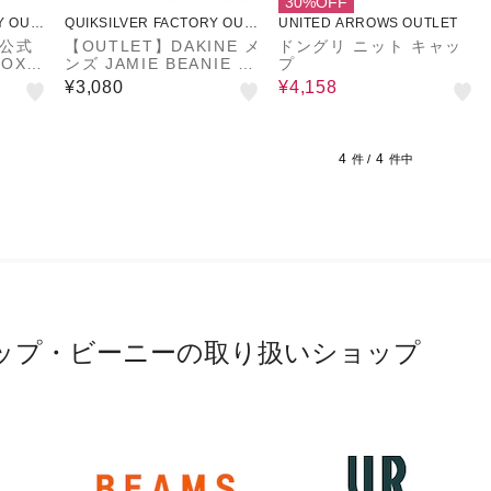
30%OFF
Y OUTL
QUIKSILVER FACTORY OUTL
UNITED ARROWS OUTLET
ET STORE
 公式
【OUTLET】DAKINE メ
ドングリ ニット キャッ
OX
ンズ JAMIE BEANIE ビ
プ
oxy
ーニー RUB 【2024年冬
¥3,080
¥4,158
ビーニー
モデル】
4
4
件 /
件中
ップ・ビーニーの取り扱いショップ