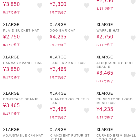
¥2,750
¥3,850
¥3,300
8/17で終了
8/17で終了
8/17で終了
50%OFF
30%OFF
50%OFF
XLARGE
XLARGE
XLARGE
PLAID BUCKET HAT
DOG EAR CAP
WAFFLE HAT
¥2,750
¥4,235
¥2,750
8/17で終了
8/17で終了
8/17で終了
30%OFF
30%OFF
30%OFF
XLARGE
XLARGE
XLARGE
CANVAS 6PANEL CAP
EARFLAP KNIT CAP
JACQUARD OG CUFF
BEANIE
¥3,850
¥3,465
¥3,465
8/17で終了
8/17で終了
8/17で終了
30%OFF
30%OFF
30%OFF
XLARGE
XLARGE
XLARGE
CONTRAST BEANIE
SLANTED OG CUFF B
RHINESTONE LOGO
EANIE
MESH CAP
¥3,465
¥3,465
¥4,235
8/17で終了
8/17で終了
8/17で終了
30%OFF
40%OFF
40%OFF
XLARGE
XLARGE
XLARGE
ADJUSTABLE C/N HAT
X ANCIENT FUTURIST
CURVED BRIM SMALL
IC CAP
LOGO CAP