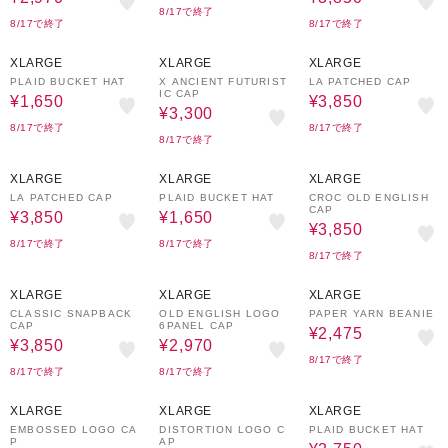
8/17で終了
8/17で終了
8/17で終了
70%OFF
40%OFF
30%OFF
XLARGE
XLARGE
XLARGE
PLAID BUCKET HAT
X ANCIENT FUTURIST
LA PATCHED CAP
IC CAP
¥1,650
¥3,850
¥3,300
8/17で終了
8/17で終了
8/17で終了
30%OFF
70%OFF
30%OFF
XLARGE
XLARGE
XLARGE
LA PATCHED CAP
PLAID BUCKET HAT
CROC OLD ENGLISH
CAP
¥3,850
¥1,650
¥3,850
8/17で終了
8/17で終了
8/17で終了
30%OFF
40%OFF
50%OFF
XLARGE
XLARGE
XLARGE
CLASSIC SNAPBACK
OLD ENGLISH LOGO
PAPER YARN BEANIE
CAP
6PANEL CAP
¥2,475
¥3,850
¥2,970
8/17で終了
8/17で終了
8/17で終了
30%OFF
40%OFF
50%OFF
XLARGE
XLARGE
XLARGE
EMBOSSED LOGO CA
DISTORTION LOGO C
PLAID BUCKET HAT
P
AP