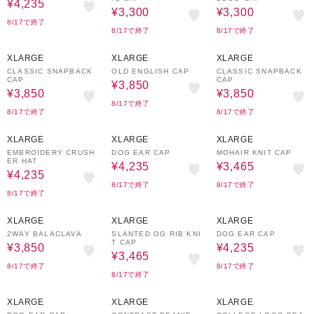
¥4,235
¥3,300
¥3,300
8/17で終了
8/17で終了
8/17で終了
30%OFF
30%OFF
30%OFF
XLARGE
XLARGE
XLARGE
CLASSIC SNAPBACK
OLD ENGLISH CAP
CLASSIC SNAPBACK
CAP
CAP
¥3,850
¥3,850
¥3,850
8/17で終了
8/17で終了
8/17で終了
30%OFF
30%OFF
30%OFF
XLARGE
XLARGE
XLARGE
EMBROIDERY CRUSH
DOG EAR CAP
MOHAIR KNIT CAP
ER HAT
¥4,235
¥3,465
¥4,235
8/17で終了
8/17で終了
8/17で終了
30%OFF
30%OFF
30%OFF
XLARGE
XLARGE
XLARGE
2WAY BALACLAVA
SLANTED OG RIB KNI
DOG EAR CAP
T CAP
¥3,850
¥4,235
¥3,465
8/17で終了
8/17で終了
8/17で終了
30%OFF
30%OFF
30%OFF
XLARGE
XLARGE
XLARGE