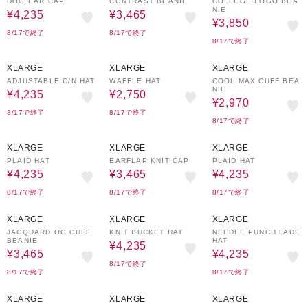
DOG EAR CAP
CONTRAST BEANIE
COLLEGE LOGO BEA
NIE
¥4,235
¥3,465
¥3,850
8/17で終了
8/17で終了
8/17で終了
30%OFF
50%OFF
40%OFF
XLARGE
XLARGE
XLARGE
ADJUSTABLE C/N HAT
WAFFLE HAT
COOL MAX CUFF BEA
NIE
¥4,235
¥2,750
¥2,970
8/17で終了
8/17で終了
8/17で終了
30%OFF
30%OFF
30%OFF
XLARGE
XLARGE
XLARGE
PLAID HAT
EARFLAP KNIT CAP
PLAID HAT
¥4,235
¥3,465
¥4,235
8/17で終了
8/17で終了
8/17で終了
30%OFF
30%OFF
30%OFF
XLARGE
XLARGE
XLARGE
JACQUARD OG CUFF
KNIT BUCKET HAT
NEEDLE PUNCH FADE
BEANIE
HAT
¥4,235
¥3,465
¥4,235
8/17で終了
8/17で終了
8/17で終了
30%OFF
30%OFF
30%OFF
XLARGE
XLARGE
XLARGE