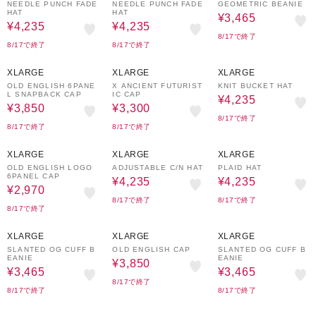
NEEDLE PUNCH FADE
NEEDLE PUNCH FADE
GEOMETRIC BEANIE
HAT
HAT
¥3,465
¥4,235
¥4,235
8/17で終了
8/17で終了
8/17で終了
30%OFF
40%OFF
30%OFF
XLARGE
XLARGE
XLARGE
OLD ENGLISH 6PANE
X ANCIENT FUTURIST
KNIT BUCKET HAT
L SNAPBACK CAP
IC CAP
¥4,235
¥3,850
¥3,300
8/17で終了
8/17で終了
8/17で終了
40%OFF
30%OFF
30%OFF
XLARGE
XLARGE
XLARGE
OLD ENGLISH LOGO
ADJUSTABLE C/N HAT
PLAID HAT
6PANEL CAP
¥4,235
¥4,235
¥2,970
8/17で終了
8/17で終了
8/17で終了
30%OFF
30%OFF
30%OFF
XLARGE
XLARGE
XLARGE
SLANTED OG CUFF B
OLD ENGLISH CAP
SLANTED OG CUFF B
EANIE
EANIE
¥3,850
¥3,465
¥3,465
8/17で終了
8/17で終了
8/17で終了