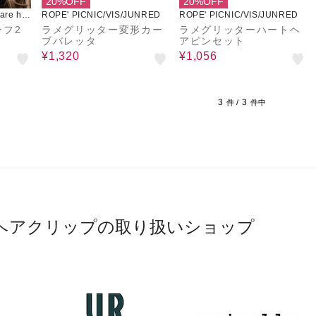
20%OFF
20%OFF
re ho
ROPE' PICNIC/VIS/JUNRED
ROPE' PICNIC/VIS/JUNRED
ーフ2
ラメグリッター変形カー
ラメグリッターハートヘ
ブバレッタ
アピンセット
¥1,320
¥1,056
3
3
件 /
件中
ヘアクリップの取り扱いショップ