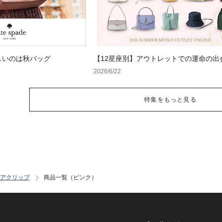
しいのは秋バッグ
【12星座別】アウトレットでの運命の出
のラッキーカラーバッグ＆小物
2026/6/22
特集をもっと見る
アクリップ
商品一覧（ピンク）