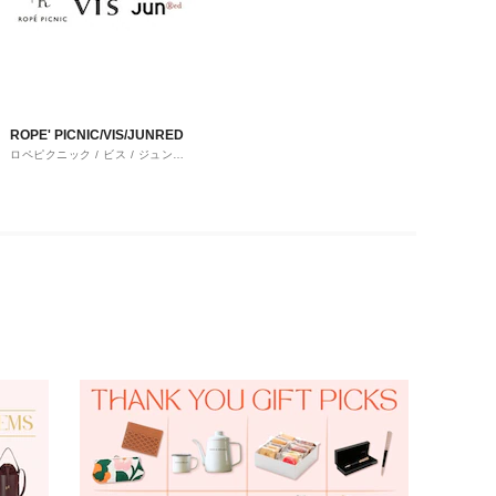
ROPE' PICNIC/VIS/JUNRED
ロペピクニック / ビス / ジュンレ
ッド