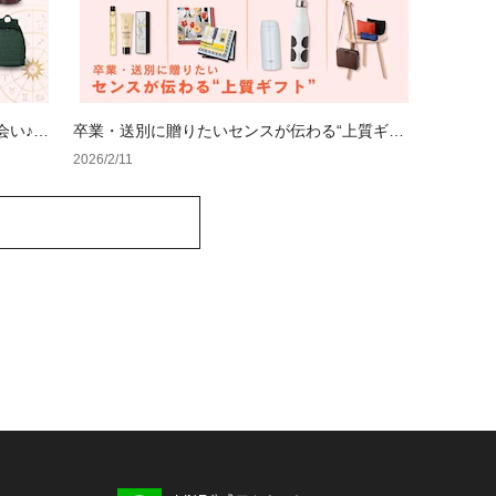
会い♪夏
卒業・送別に贈りたいセンスが伝わる“上質ギフ
ト”
2026/2/11