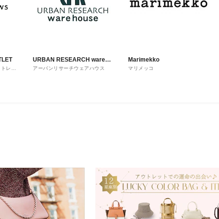
TLET
URBAN RESEARCH ware
Marimekko
ウトレッ
アーバンリサーチウェアハウス
マリメッコ
house