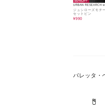
50%OFF
URBAN RESEARCH wa
use
ジュシローズモチ
セットピン
¥990
バレッタ・