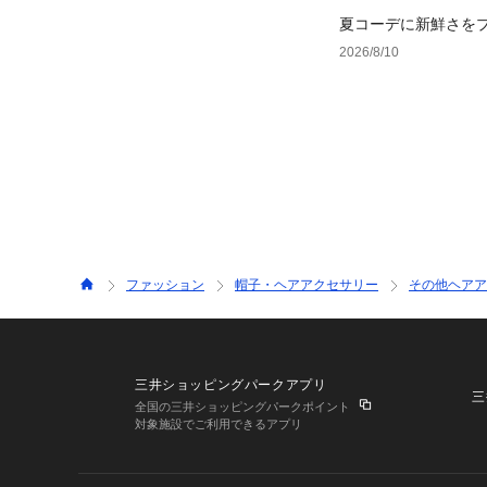
夏コーデに新鮮さを
足す、晩夏まで使え
2026/8/10
ファッション
帽子・ヘアアクセサリー
その他ヘアア
三井ショッピングパークアプリ
三
全国の三井ショッピングパークポイント
対象施設でご利用できるアプリ