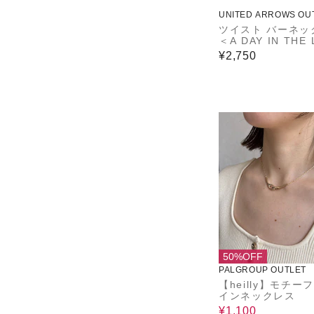
UNITED ARROWS OU
ツイスト バーネッ
＜A DAY IN THE 
＞
¥2,750
50%OFF
PALGROUP OUTLET
【heilly】モチー
インネックレス
¥1,100