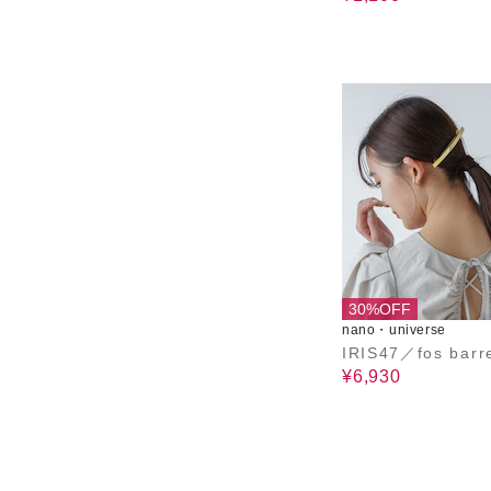
30%OFF
nano・universe
IRIS47／fos barr
¥6,930