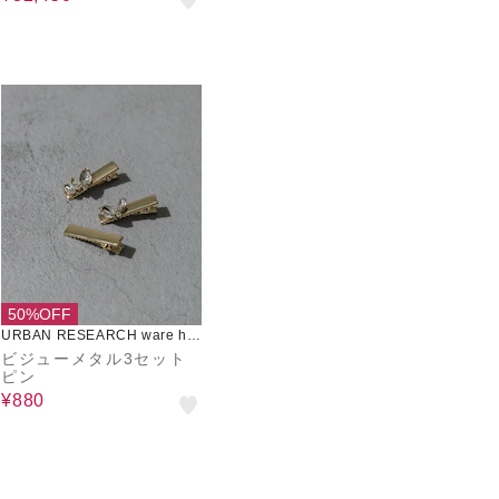
50%OFF
URBAN RESEARCH ware ho
use
ビジューメタル3セット
ピン
¥880