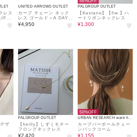
56%OFF
TLET
UNITED ARROWS OUTLET
PALGROUP OUTLET
クレス
カーブ チェーン ネック
【Kastane】【fiw.】ハ
LIFE
レス ゴールド＜A DAY I
ートリボンネックレス
N THE LIFE＞
¥4,950
¥1,300
50%OFF
PALGROUP OUTLET
URBAN RESEARCH ware ho
use
フデザ
【heilly】しずくモチー
カーブバーボールチェー
フロングネックレス
ンバックコーム
¥2,420
¥1,155