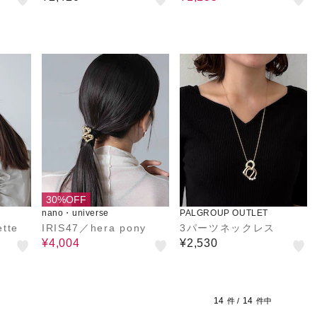
30%OFF
nano・universe
PALGROUP OUTLET
ette
IRIS47／hera pony
3パーツネックレス
¥4,004
¥2,530
14
14
件 /
件中