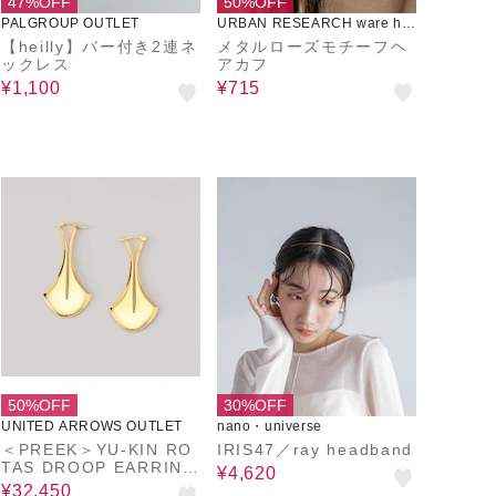
47%OFF
50%OFF
PALGROUP OUTLET
URBAN RESEARCH ware ho
use
【heilly】バー付き2連ネ
メタルローズモチーフヘ
ックレス
アカフ
¥1,100
¥715
50%OFF
30%OFF
UNITED ARROWS OUTLET
nano・universe
＜PREEK＞YU-KIN RO
IRIS47／ray headband
TAS DROOP EARRING
¥4,620
S/ピアス
¥32,450