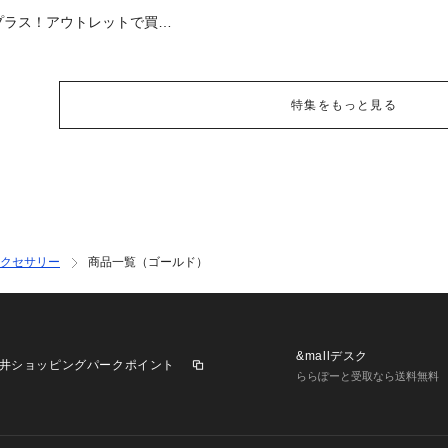
プラス！アウトレットで買い
るアイテム
特集をもっと見る
クセサリー
商品一覧（ゴールド）
&mallデスク
井ショッピングパークポイント
ららぽーと受取なら送料無料