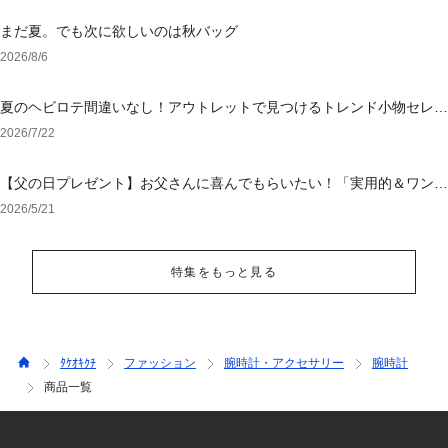
まだ夏。でも次に欲しいのは秋バッグ
2026/8/6
夏のヘビロテ間違いなし！アウトレットで見つけるトレンド小物セレク
ション
2026/7/22
【父の日プレゼント】お父さんに喜んでもらいたい！「実用的＆ワンラ
ンク上のアイテム」特集
2026/5/21
特集をもっと見る
ﾀｹｵｷｸﾁ
ファッション
腕時計・アクセサリー
腕時計
商品一覧