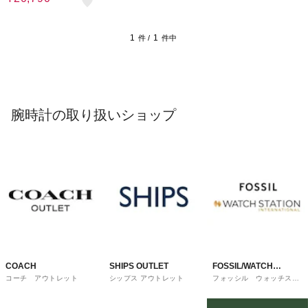
1
1
件 /
件中
腕時計の取り扱いショップ
COACH
SHIPS OUTLET
FOSSIL/WATCH
コーチ アウトレット
シップス アウトレット
フォッシル ウォッチステ
STATION
ーションインターナショナ
ル
INTERNATIONAL