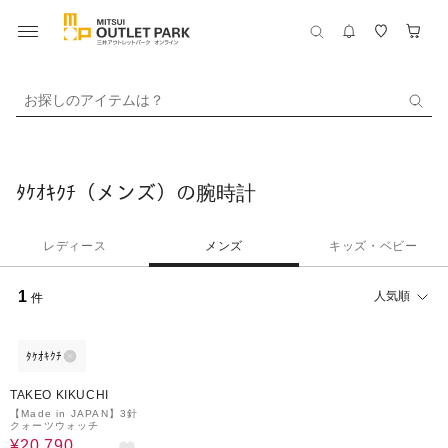
お探しのアイテムは？
ﾀｹｵｷｸﾁ（メンズ）の腕時計
レディース
メンズ
キッズ・ベビー
1
人気順
件
ﾀｹｵｷｸﾁ
30%OFF
TAKEO KIKUCHI
【Made in JAPAN】3針
クォーツウォッチ
¥20,790