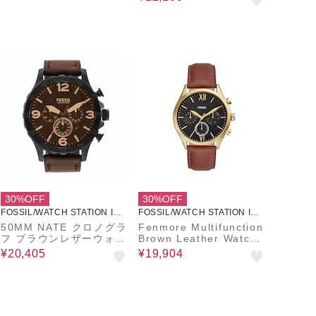
30%OFF
30%OFF
FOSSIL/WATCH STATION INT
FOSSIL/WATCH STATION INT
ERNATIONAL
ERNATIONAL
50MM NATE クロノグラ
Fenmore Multifunction
フ ブラウンレザーウォッ
Brown Leather Watch
チ
BQM2404
¥20,405
¥19,904