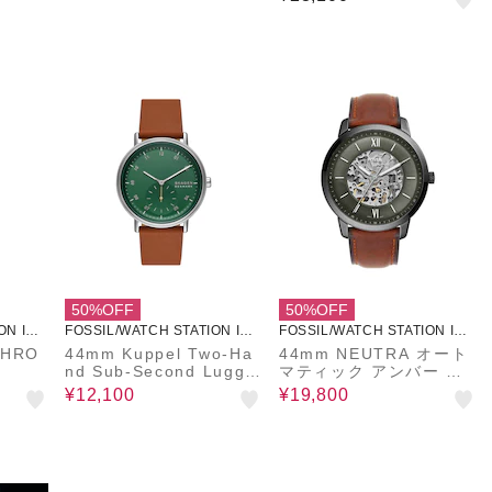
50%OFF
50%OFF
ON INT
FOSSIL/WATCH STATION INT
FOSSIL/WATCH STATION INT
ERNATIONAL
ERNATIONAL
CHRO
44mm Kuppel Two-Ha
44mm NEUTRA オート
nd Sub-Second Lugga
マティック アンバー レ
ge Leather Watch
ザーウォッチ
¥12,100
¥19,800