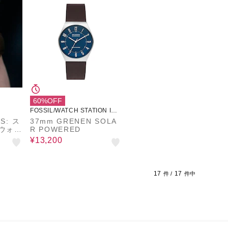
60%OFF
FOSSIL/WATCH STATION INT
ERNATIONAL
S: ス
37mm GRENEN SOLA
 ウォッ
R POWERED
¥13,200
17
17
件 /
件中