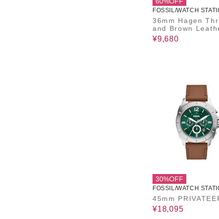
60%OFF
FOSSIL/WATCH STATI
ERNATIONAL
36mm Hagen Three-H
and Brown Leath
tch
¥9,680
30%OFF
FOSSIL/WATCH STATI
ERNATIONAL
45mm PRIVATEE
¥18,095