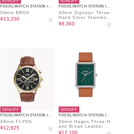
60%OFF
60%OFF
FOSSIL/WATCH STATION INT
FOSSIL/WATCH STATION INT
ERNATIONAL
ERNATIONAL
50mm BROX
40mm Signatur Three-
Hand Silver Stainless
¥13,200
Steel Bracelet Watch
¥8,360
50%OFF
50%OFF
FOSSIL/WATCH STATION INT
FOSSIL/WATCH STATION INT
ERNATIONAL
ERNATIONAL
48mm FLYNN
36mm Hagen Three-H
and Brown Leather Wa
¥12,925
tch
¥12,100