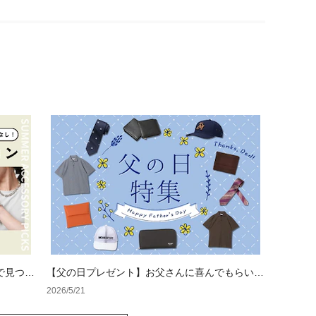
で見つけ
【父の日プレゼント】お父さんに喜んでもらいた
い！「実用的＆ワンランク上のアイテム」特集
2026/5/21