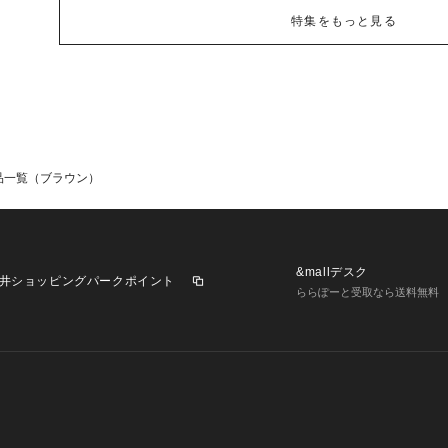
特集をもっと見る
品一覧（ブラウン）
&mallデスク
井ショッピングパークポイント
ららぽーと受取なら送料無料