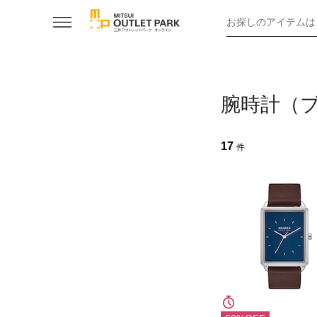
お探しのアイテムは
腕時計（
17
件