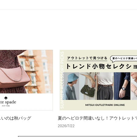
しいのは秋バッグ
夏のヘビロテ間違いなし！アウトレット
るトレンド小物セレクション
2026/7/22