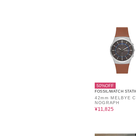
50%OFF
FOSSIL/WATCH STATI
ERNATIONAL
42mm MELBYE 
NOGRAPH
¥11,825