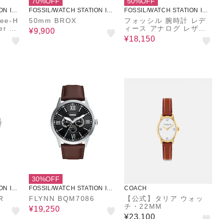
70%OFF
50%OFF
ON INT
FOSSIL/WATCH STATION INT
FOSSIL/WATCH STATION INT
ERNATIONAL
ERNATIONAL
50mm BROX
フォッシル 腕時計 レデ
er Wa
ィース アナログ レザー
¥9,900
ES5377SET
¥18,150
30%OFF
ON INT
FOSSIL/WATCH STATION INT
COACH
ERNATIONAL
R
FLYNN BQM7086
【公式】タリア ウォッ
チ・22MM
¥19,250
¥23,100