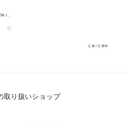
ON INT
1
1
件 /
件中
の取り扱いショップ