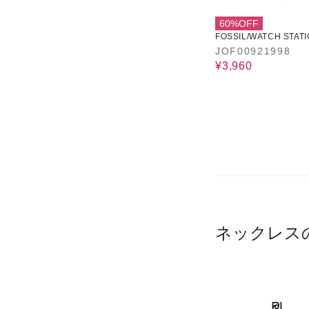
60%OFF
FOSSIL/WATCH STATI
ERNATIONAL
JOF00921998
¥3,960
ネックレス