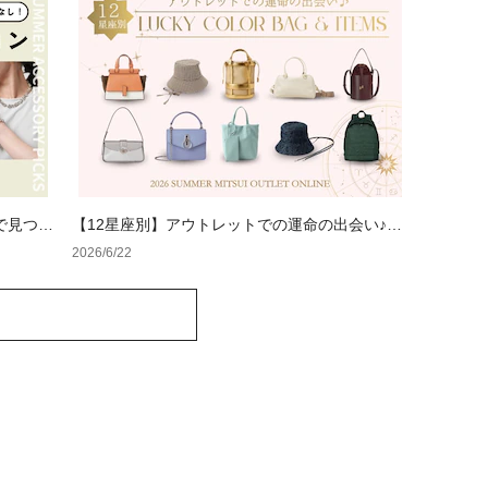
で見つけ
【12星座別】アウトレットでの運命の出会い♪夏
のラッキーカラーバッグ＆小物
2026/6/22