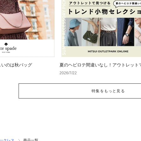
しいのは秋バッグ
夏のヘビロテ間違いなし！アウトレット
るトレンド小物セレクション
2026/7/22
特集をもっと見る
ックレス
商品一覧