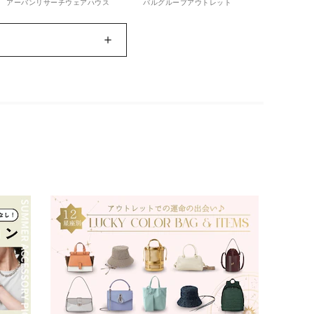
アーバンリサーチウェアハウス
パルグループアウトレット
house