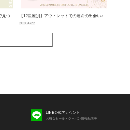
で見つけ
【12星座別】アウトレットでの運命の出会い♪夏
のラッキーカラーバッグ＆小物
2026/6/22
LINE公式アカウント
お得なセール・クーポン情報配信中