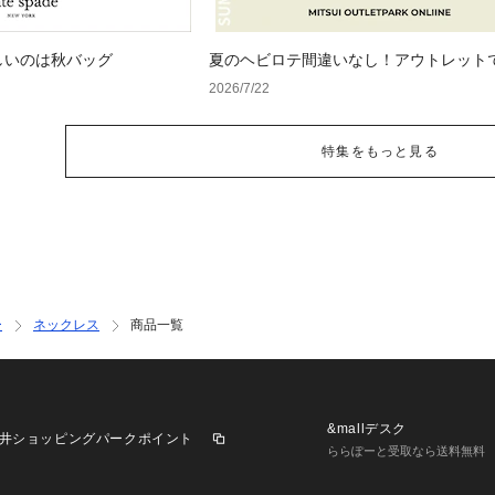
しいのは秋バッグ
夏のヘビロテ間違いなし！アウトレット
るトレンド小物セレクション
2026/7/22
特集をもっと見る
ー
ネックレス
商品一覧
&mallデスク
井ショッピングパークポイント
ららぽーと受取なら送料無料