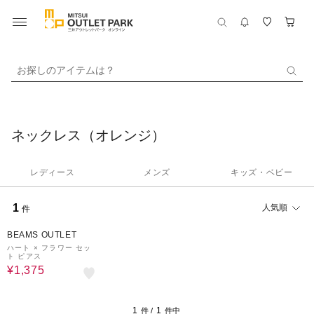
お探しのアイテムは？
ネックレス（オレンジ）
レディース
メンズ
キッズ・ベビー
1
人気順
件
50%OFF
BEAMS OUTLET
ハート × フラワー セッ
ト ピアス
¥1,375
1
1
件 /
件中