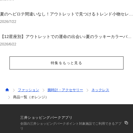
夏のヘビロテ間違いなし！アウトレットで見つけるトレンド小物セレク
ション
2026/7/22
【12星座別】アウトレットでの運命の出会い♪夏のラッキーカラーバッ
グ＆小物
2026/6/22
特集をもっと見る
ファッション
腕時計・アクセサリー
ネックレス
商品一覧（オレンジ）
三井ショッピングパークアプリ
全国の三井ショッピングパークポイント対象施設でご利用できるアプ
リ