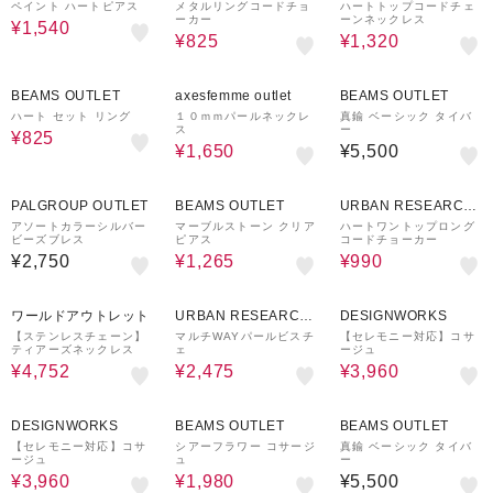
ware house
ware house
ペイント ハートピアス
メタルリングコードチョ
ハートトップコードチェ
ーカー
ーンネックレス
¥1,540
¥825
¥1,320
50%OFF
53%OFF
BEAMS OUTLET
axesfemme outlet
BEAMS OUTLET
ハート セット リング
１０ｍｍパールネックレ
真鍮 ベーシック タイバ
ス
ー
¥825
¥1,650
¥5,500
50%OFF
50%OFF
PALGROUP OUTLET
BEAMS OUTLET
URBAN RESEARCH
ware house
アソートカラーシルバー
マーブルストーン クリア
ハートワントップロング
ビーズブレス
ピアス
コードチョーカー
¥2,750
¥1,265
¥990
40%OFF
50%OFF
16%OFF
ワールドアウトレット
URBAN RESEARCH
DESIGNWORKS
ware house
【ステンレスチェーン】
マルチWAYパールビスチ
【セレモニー対応】コサ
ティアーズネックレス
ェ
ージュ
¥4,752
¥2,475
¥3,960
16%OFF
50%OFF
DESIGNWORKS
BEAMS OUTLET
BEAMS OUTLET
【セレモニー対応】コサ
シアーフラワー コサージ
真鍮 ベーシック タイバ
ージュ
ュ
ー
¥3,960
¥1,980
¥5,500