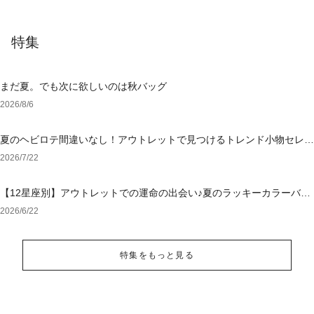
特集
まだ夏。でも次に欲しいのは秋バッグ
2026/8/6
夏のヘビロテ間違いなし！アウトレットで見つけるトレンド小物セレク
ション
2026/7/22
【12星座別】アウトレットでの運命の出会い♪夏のラッキーカラーバッ
グ＆小物
2026/6/22
特集をもっと見る