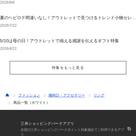
2026/8/6
夏のヘビロテ間違いなし！アウトレットで見つけるトレンド小物セレク
ション
2026/7/22
5/10は母の日！アウトレットで揃える感謝を伝えるギフト特集
2026/4/22
特集をもっと見る
ファッション
腕時計・アクセサリー
リング
商品一覧（ホワイト）
三井ショッピングパークアプリ
全国の三井ショッピングパークポイント対象施設でご利用できるアプ
リ