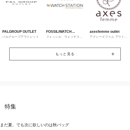
PALGROUP OUTLET
FOSSIL/WATCH
axesfemme outlet
パルグループアウトレット
フォッシル ウォッチステ
アクシーズファム アウトレ
STATION
ーションインターナショナ
ット
ル
INTERNATIONAL
もっと見る
特集
まだ夏。でも次に欲しいのは秋バッグ