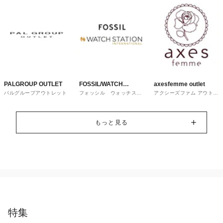
PALGROUP OUTLET
FOSSIL/WATCH
axesfemme outlet
パルグループアウトレット
フォッシル ウォッチステ
アクシーズファム アウトレ
STATION
ーションインターナショナ
ット
ル
INTERNATIONAL
もっと見る
特集