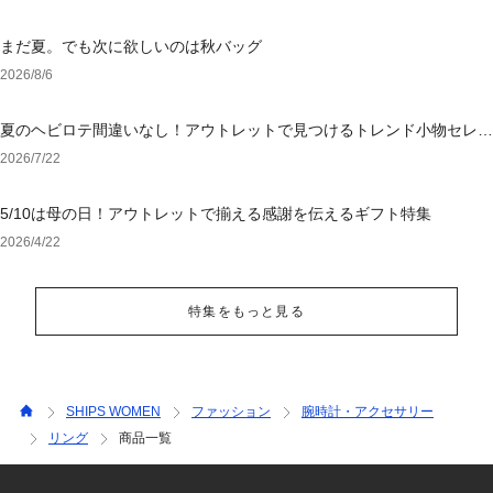
まだ夏。でも次に欲しいのは秋バッグ
2026/8/6
夏のヘビロテ間違いなし！アウトレットで見つけるトレンド小物セレク
ション
2026/7/22
5/10は母の日！アウトレットで揃える感謝を伝えるギフト特集
2026/4/22
特集をもっと見る
SHIPS WOMEN
ファッション
腕時計・アクセサリー
リング
商品一覧