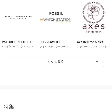
PALGROUP OUTLET
FOSSIL/WATCH
axesfemme outlet
パルグループアウトレット
フォッシル ウォッチステ
アクシーズファム アウトレ
STATION
ーションインターナショナ
ット
ル
INTERNATIONAL
もっと見る
特集