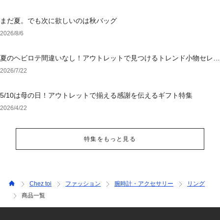
まだ夏。でも次に欲しいのは秋バッグ
2026/8/6
夏のヘビロテ間違いなし！アウトレットで見つけるトレンド小物セレク
ション
2026/7/22
5/10は母の日！アウトレットで揃える感謝を伝えるギフト特集
2026/4/22
特集をもっと見る
Chez toi
ファッション
腕時計・アクセサリー
リング
商品一覧