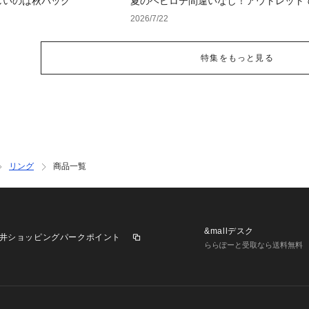
しいのは秋バッグ
夏のヘビロテ間違いなし！アウトレット
るトレンド小物セレクション
2026/7/22
特集をもっと見る
リング
商品一覧
&mallデスク
井ショッピングパークポイント
ららぽーと受取なら送料無料