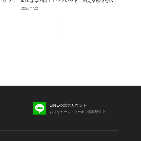
で見つけ
5/10は母の日！アウトレットで揃える感謝を伝え
るギフト特集
2026/4/22
LINE公式アカウント
お得なセール・クーポン情報配信中