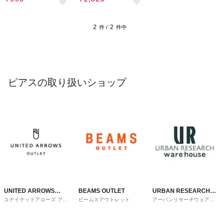
2
2
件 /
件中
ピアスの取り扱いショップ
UNITED ARROWS
BEAMS OUTLET
URBAN RESEARCH
ユナイテッドアローズ アウ
ビームスアウトレット
アーバンリサーチウェアハ
OUTLET
ware house
トレット
ウス