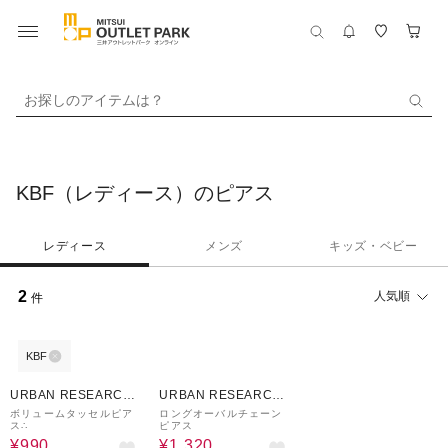
お探しのアイテムは？
KBF（レディース）のピアス
レディース
メンズ
キッズ・ベビー
2
人気順
件
KBF
70%OFF
60%OFF
URBAN RESEARCH
URBAN RESEARCH
ware house
ware house
ボリュームタッセルピア
ロングオーバルチェーン
ス∴
ピアス
¥990
¥1,320