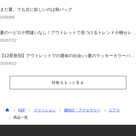
まだ夏。でも次に欲しいのは秋バッグ
2026/8/6
夏のヘビロテ間違いなし！アウトレットで見つけるトレンド小物セレク
ション
2026/7/22
【12星座別】アウトレットでの運命の出会い♪夏のラッキーカラーバッ
グ＆小物
2026/6/22
特集をもっと見る
KBF
ファッション
腕時計・アクセサリー
ピアス
商品一覧