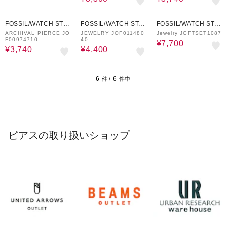
60%OFF
60%OFF
60%OFF
FOSSIL/WATCH STAT
FOSSIL/WATCH STAT
FOSSIL/WATCH STAT
ION INTERNATIONAL
ION INTERNATIONAL
ION INTERNATIONAL
ARCHIVAL PIERCE JO
JEWELRY JOF011480
Jewelry JGFTSET1087
F00974710
40
¥7,700
¥3,740
¥4,400
6
6
件 /
件中
ピアスの取り扱いショップ