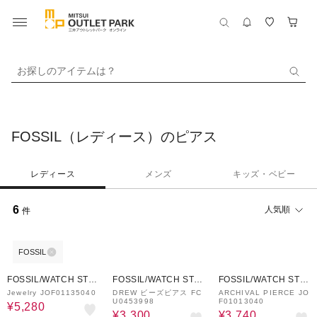
お探しのアイテムは？
FOSSIL（レディース）のピアス
レディース
メンズ
キッズ・ベビー
6
人気順
件
FOSSIL
60%OFF
60%OFF
60%OFF
FOSSIL/WATCH STAT
FOSSIL/WATCH STAT
FOSSIL/WATCH STAT
ION INTERNATIONAL
ION INTERNATIONAL
ION INTERNATIONAL
Jewelry JOF01135040
DREW ビーズピアス FC
ARCHIVAL PIERCE JO
U0453998
F01013040
¥5,280
¥3,300
¥3,740