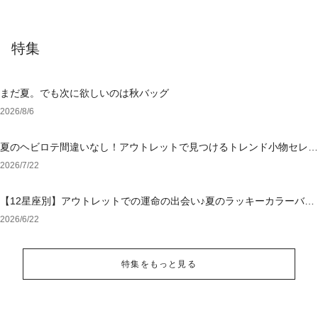
特集
まだ夏。でも次に欲しいのは秋バッグ
2026/8/6
夏のヘビロテ間違いなし！アウトレットで見つけるトレンド小物セレク
ション
2026/7/22
【12星座別】アウトレットでの運命の出会い♪夏のラッキーカラーバッ
グ＆小物
2026/6/22
特集をもっと見る