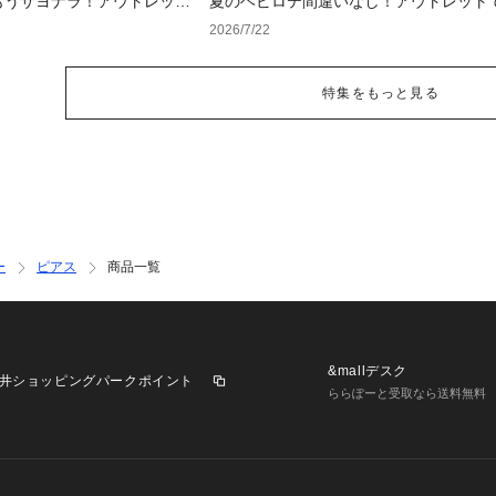
もうサヨナラ！アウトレット
夏のヘビロテ間違いなし！アウトレット
ェア
るトレンド小物セレクション
2026/7/22
特集をもっと見る
ー
ピアス
商品一覧
&mallデスク
井ショッピングパークポイント
ららぽーと受取なら送料無料