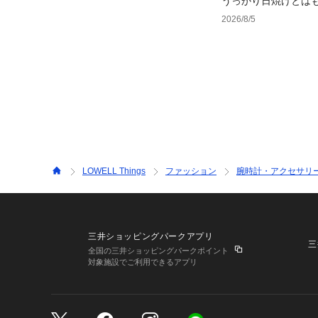
うっかり日焼けとは
で見つけるUV対策ウ
2026/8/5
LOWELL Things
ファッション
腕時計・アクセサリ
三井ショッピングパークアプリ
三
全国の三井ショッピングパークポイント
対象施設でご利用できるアプリ