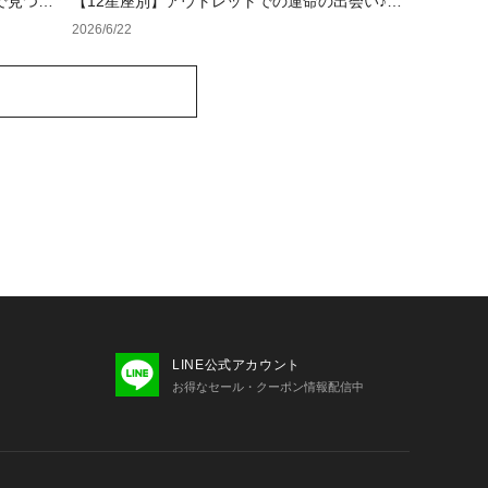
で見つけ
【12星座別】アウトレットでの運命の出会い♪夏
のラッキーカラーバッグ＆小物
2026/6/22
LINE公式アカウント
お得なセール・クーポン情報配信中